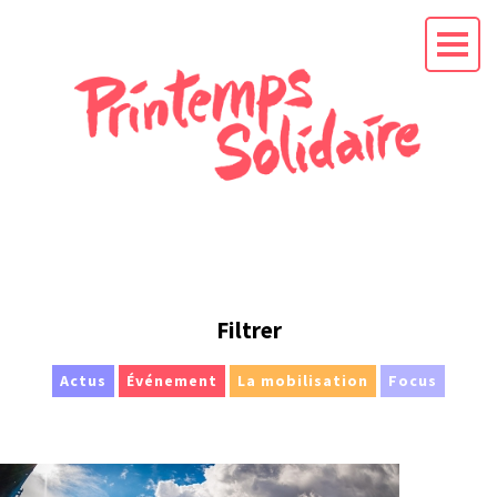
L'APPEL AU
PRÉSIDENT
EN
Filtrer
CAMPAGNE
La mission
Actus
Événement
La mobilisation
Focus
Les soutiens
Les actus
RENDEZ-VOUS