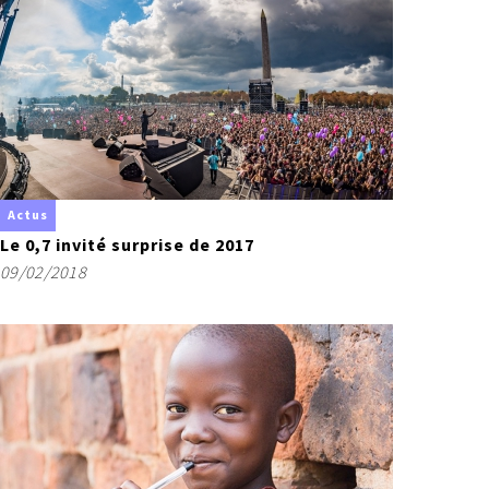
SOLIDAIRES
BESOIN
DE VOUS
Je signe
Je relaie
Je deviens bénévole
Actus
SOLIDAIRES
Le 0,7 invité surprise de 2017
DU MONDE
09/02/2018
OBJECTIF
0,7