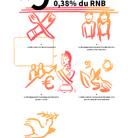
0,38% du RNB
▼
▼
« La politique de
La lutte contre la faim et la pauvreté
Le développement humain et l’égalité entre les
développement et de
femmes et les hommes
solidarité internationale
de la France a pour
ambition une
mondialisation mieux
maîtrisée et porteuse de
valeurs humanistes. »
Loi n° 2014-773 du 7
juillet 2014
▼
▼
Le développement économique permettant le
La lutte contre le changement climatique et la
progrès social
préservation de l’environnement