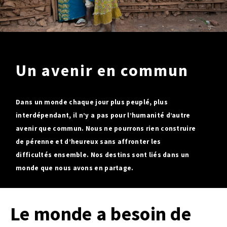
SOLIDAIRES
BESOIN
DE VOUS
Je signe
Un avenir en commun
Je relaie
Je deviens bénévole
Dans un monde chaque jour plus peuplé, plus
SOLIDAIRES
interdépendant, il n’y a pas pour l’humanité d’autre
DU MONDE
avenir que commun. Nous ne pourrons rien construire
de pérenne et d’heureux sans affronter les
OBJECTIF
0,7
difficultés ensemble. Nos destins sont liés dans un
monde que nous avons en partage.
Le monde a besoin de