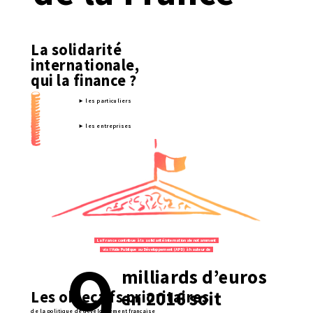
La solidarité
internationale,
qui la finance ?
► les particuliers
► les entreprises
► les fondations
► les ONGs
►
l’État
La France contribue à la solidarité internationale notamment
9
via l’Aide Publique au Développement (APD) à hauteur de
milliards d’euros
Les objectifs prioritaires
en 2016 soit
de la politique de développement française