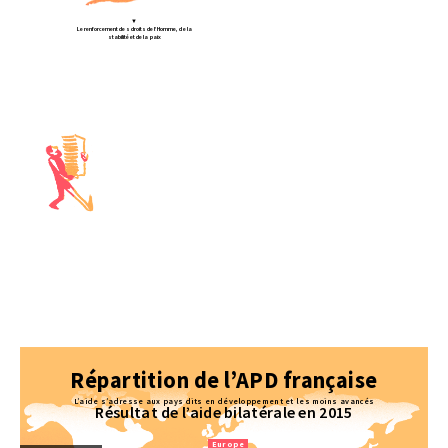
▼
Le renforcement des droits de l’Homme, de la
stabilité et de la paix
► L’éducation
► La santé
► L’agriculture et le développement rural
► L’eau et assainissement
► Les infrastructures économiques et
services :
transport, énergie et services financiers…
► La protection de l’environnement
Répartition de l’APD française
L’aide s’adresse aux pays dits en développement et les moins avancés
Résultat de l’aide bilatérale en 2015
Europe