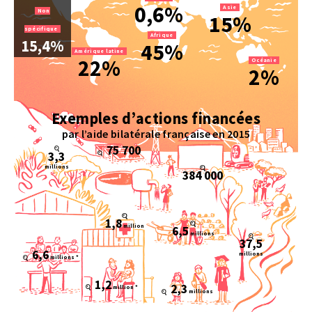
0,6%
Asie
Non
15%
spécifique
Afrique
15,4%
45%
Amérique latine
22%
Océanie
2%
Exemples d’actions financées
par l’aide bilatérale française en 2015
75 700
3,3
millions
384 000
1,8
million
6,5
millions
37,5
6,6
millions
millions *
1,2
2,3
million *
millions