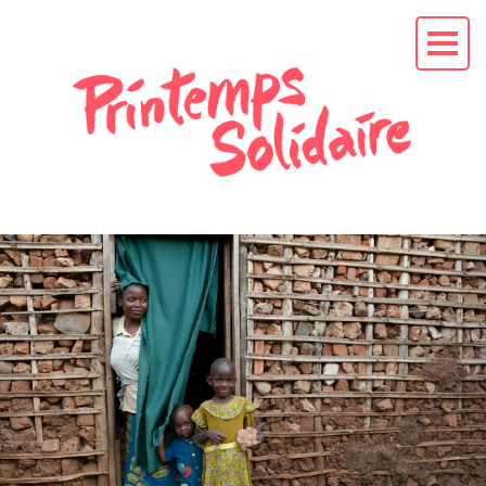
L'APPEL AU
PRÉSIDENT
EN
CAMPAGNE
La mission
Les soutiens
Les actus
RENDEZ-VOUS