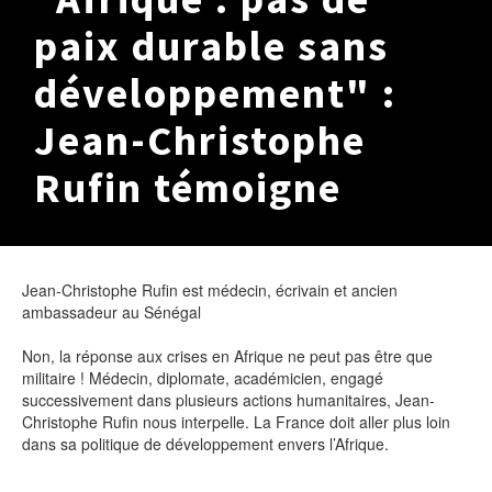
SOLIDAIRES
paix durable sans
BESOIN
développement" :
DE VOUS
Je signe
Jean-Christophe
Je relaie
Rufin témoigne
Je deviens bénévole
SOLIDAIRES
DU MONDE
Jean-Christophe Rufin est médecin, écrivain et ancien
OBJECTIF
ambassadeur au Sénégal
0,7
Non, la réponse aux crises en Afrique ne peut pas être que
militaire ! Médecin, diplomate, académicien, engagé
successivement dans plusieurs actions humanitaires, Jean-
Christophe Rufin nous interpelle. La France doit aller plus loin
dans sa politique de développement envers l’Afrique.