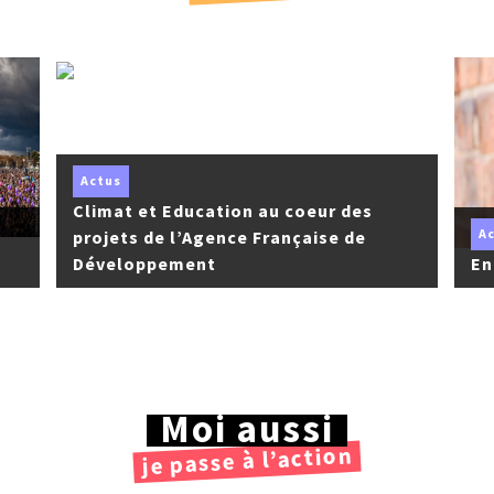
Actus
Climat et Education au coeur des
A
projets de l’Agence Française de
Développement
En
Moi aussi
je passe à l’action