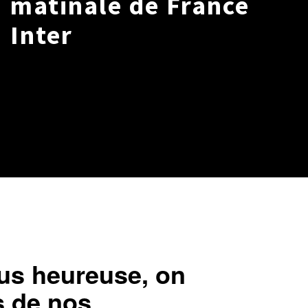
matinale de France
Inter
lus heureuse, on
rs de nos