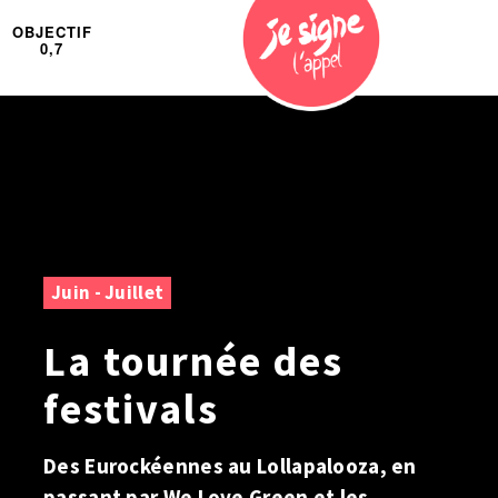
OBJECTIF
0,7
Juin - Juillet
La tournée des
festivals
Des Eurockéennes au Lollapalooza, en
passant par We Love Green et les