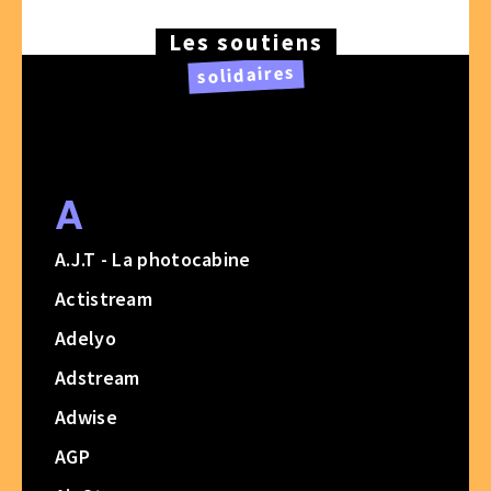
Les soutiens
solidaires
A
A.J.T - La photocabine
Actistream
Adelyo
Adstream
Adwise
AGP