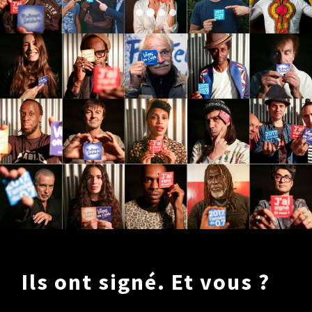
SOLIDAIRES
BESOIN
DE VOUS
Je signe
Je relaie
Je deviens bénévole
SOLIDAIRES
DU MONDE
OBJECTIF
0,7
Ils ont signé. Et vous ?