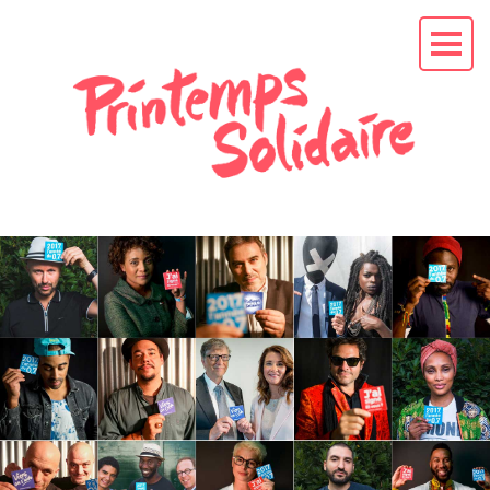
L'APPEL AU
PRÉSIDENT
EN
CAMPAGNE
La mission
Les soutiens
Les actus
RENDEZ-VOUS