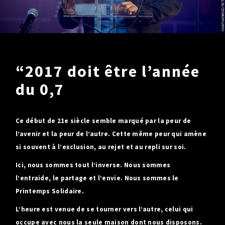
SOLIDAIRES
BESOIN
DE VOUS
Je signe
“2017 doit être l’année
Je relaie
Je deviens bénévole
du 0,7
SOLIDAIRES
DU MONDE
Ce début de 21e siècle semble marqué par la peur de
l’avenir et la peur de l’autre. Cette même peur qui amène
OBJECTIF
si souvent à l’exclusion, au rejet et au repli sur soi.
0,7
Ici, nous sommes tout l’inverse. Nous sommes
l’entraide, le partage et l’envie. Nous sommes le
Printemps Solidaire.
L’heure est venue de se tourner vers l’autre, celui qui
occupe avec nous la seule maison dont nous disposons.