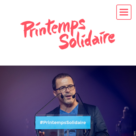
L'APPEL AU
PRÉSIDENT
EN
CAMPAGNE
La mission
Les soutiens
Les actus
RENDEZ-VOUS