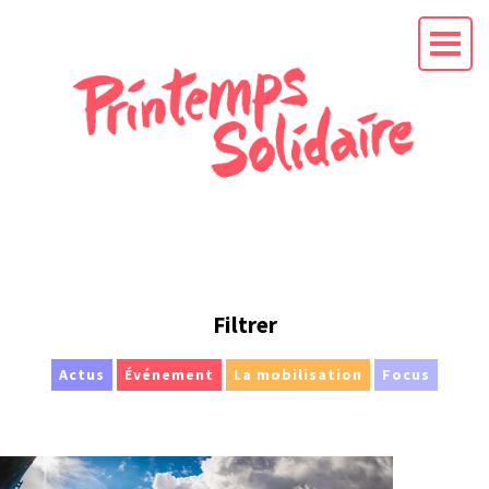
L'APPEL AU
PRÉSIDENT
EN
Filtrer
CAMPAGNE
La mission
Actus
Événement
La mobilisation
Focus
Les soutiens
Les actus
RENDEZ-VOUS