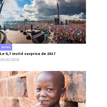
SOLIDAIRES
BESOIN
DE VOUS
Je signe
Je relaie
Je deviens bénévole
Actus
SOLIDAIRES
Le 0,7 invité surprise de 2017
DU MONDE
09/02/2018
OBJECTIF
0,7