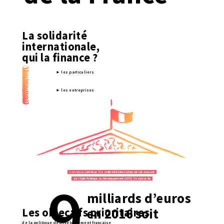
La solidarité
internationale,
qui la finance ?
► les particuliers
► les entreprises
► les fondations
► les ONGs
►
l’État
La France contribue à la solidarité internationale notamment
9
via l’Aide Publique au Développement (APD) à hauteur de
milliards d’euros
Les objectifs prioritaires
en 2016 soit
de la politique de développement française