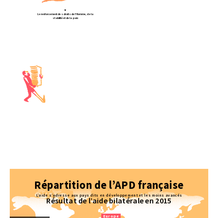
▼
Le renforcement des droits de l’Homme, de la
stabilité et de la paix
► L’éducation
► La santé
► L’agriculture et le développement rural
► L’eau et assainissement
► Les infrastructures économiques et
services :
transport, énergie et services financiers…
► La protection de l’environnement
Répartition de l’APD française
L’aide s’adresse aux pays dits en développement et les moins avancés
Résultat de l’aide bilatérale en 2015
Europe