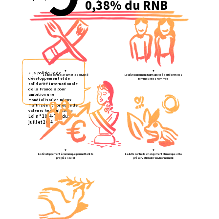
0,38% du RNB
▼
▼
« La politique de
La lutte contre la faim et la pauvreté
Le développement humain et l’égalité entre les
développement et de
femmes et les hommes
solidarité internationale
de la France a pour
ambition une
mondialisation mieux
maîtrisée et porteuse de
valeurs humanistes. »
Loi n° 2014-773 du 7
juillet 2014
▼
▼
Le développement économique permettant le
La lutte contre le changement climatique et la
progrès social
préservation de l’environnement