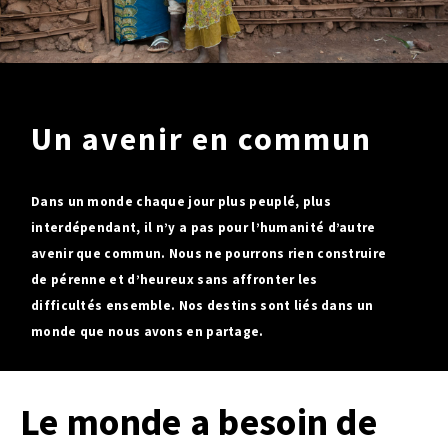
SOLIDAIRES
BESOIN
DE VOUS
Je signe
Un avenir en commun
Je relaie
Je deviens bénévole
Dans un monde chaque jour plus peuplé, plus
SOLIDAIRES
interdépendant, il n’y a pas pour l’humanité d’autre
DU MONDE
avenir que commun. Nous ne pourrons rien construire
de pérenne et d’heureux sans affronter les
OBJECTIF
0,7
difficultés ensemble. Nos destins sont liés dans un
monde que nous avons en partage.
Le monde a besoin de