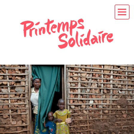
L'APPEL AU
PRÉSIDENT
EN
CAMPAGNE
La mission
Les soutiens
Les actus
RENDEZ-VOUS