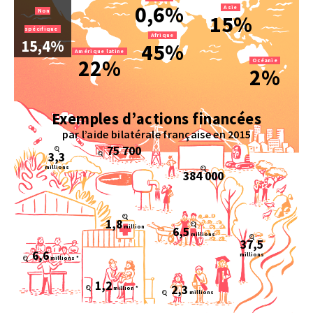
0,6%
Asie
Non
15%
spécifique
Afrique
15,4%
45%
Amérique latine
22%
Océanie
2%
Exemples d’actions financées
par l’aide bilatérale française en 2015
75 700
3,3
millions
384 000
1,8
million
6,5
millions
37,5
6,6
millions
millions *
1,2
2,3
million *
millions