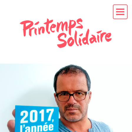
L'APPEL AU
PRÉSIDENT
EN
CAMPAGNE
La mission
Les soutiens
Les actus
RENDEZ-VOUS