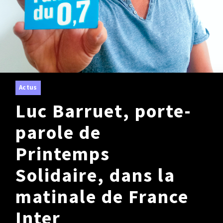
SOLIDAIRES
BESOIN
DE VOUS
Je signe
Je relaie
Je deviens bénévole
Actus
Luc Barruet, porte-
SOLIDAIRES
DU MONDE
parole de
OBJECTIF
Printemps
0,7
Solidaire, dans la
matinale de France
Inter