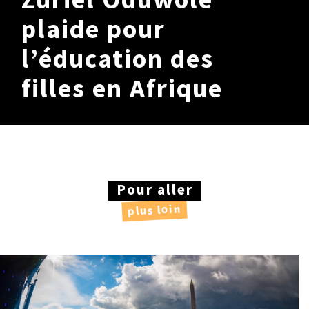
SOLIDAIRES
plaide pour
BESOIN
l’éducation des
DE VOUS
Je signe
filles en Afrique
Je relaie
Je deviens bénévole
SOLIDAIRES
DU MONDE
Pour aller
OBJECTIF
plus loin
0,7